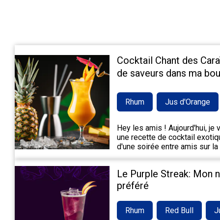
Cocktail Chant des Cara
de saveurs dans ma bou
Rhum
Jus d'Orange
Hey les amis ! Aujourd'hui, je
une recette de cocktail exotiqu
d'une soirée entre amis sur la
Le Purple Streak: Mon 
préféré
Rhum
Red Bull
J