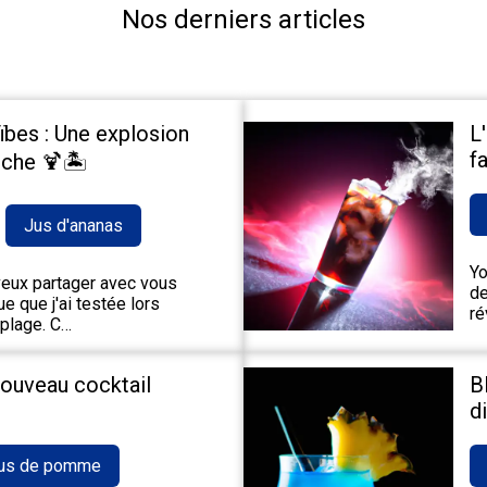
Nos derniers articles
ïbes : Une explosion
L
fa
che 🍹🏝️
Jus d'ananas
Yo
 veux partager avec vous
de
e que j'ai testée lors
ré
 plage. C…
nouveau cocktail
B
d
us de pomme