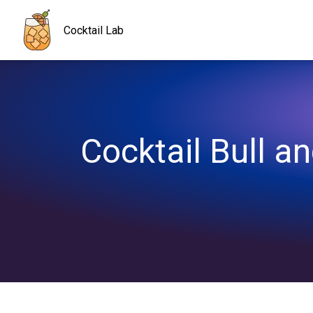
Navigated to Cocktail Bull and Mint : le cocktail énergisant parfa
Cocktail Lab
Cocktail Bull an