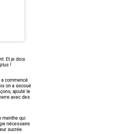
t. Et je dois 
plus !
On a commencé 
uis on a secoué 
ons, ajouté le 
 verre avec des 
e menthe qui 
gie nécessaire 
veur sucrée.