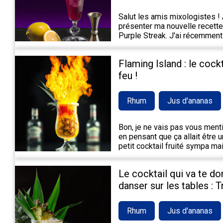
Salut les amis mixologistes ! A
présenter ma nouvelle recette 
Purple Streak. J'ai récemment
Flaming Island : le cock
feu !
Rhum
Jus d'ananas
Bon, je ne vais pas vous mentir,
en pensant que ça allait être 
petit cocktail fruité sympa m
Le cocktail qui va te do
danser sur les tables : 
Rhum
Jus d'ananas