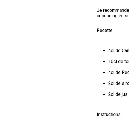
Je recommande v
cocooning en sol
Recette :
4cl de Ca
10cl de to
4cl de Red
2cl de si
2cl de jus
Instructions :