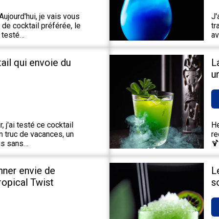
ujourd'hui, je vais vous
J'
de cocktail préférée, le
tr
 testé…
av
tail qui envoie du
L
u
 j'ai testé ce cocktail
He
un truc de vacances, un
re
ais sans…
🍹
nner envie de
L
Tropical Twist
s