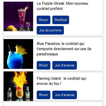
Le Purple Streak: Mon nouveau
cocktail préféré
Rhum
Red Bull
Jus de pomme
Blue Paradise, le cocktail qui
t'emporte directement sur une île
paradisiaque
Rhum
Jus d'ananas
Flaming Island : le cocktail qui
envoie du feu !
Rhum
Jus d'ananas