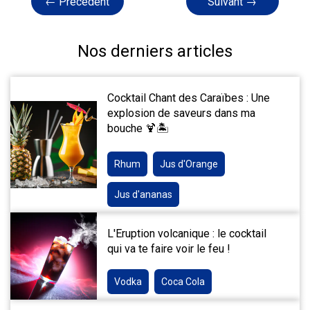
← Précédent
Suivant →
Nos derniers articles
Cocktail Chant des Caraïbes : Une
explosion de saveurs dans ma
bouche 🍹🏝️
Rhum
Jus d'Orange
Jus d'ananas
L'Eruption volcanique : le cocktail
qui va te faire voir le feu !
Vodka
Coca Cola