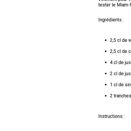
tester le Miam-
Ingrédients :
2,5 cl de 
2,5 cl de 
4 cl de j
2 cl de j
1 cl de si
2 tranche
Instructions :