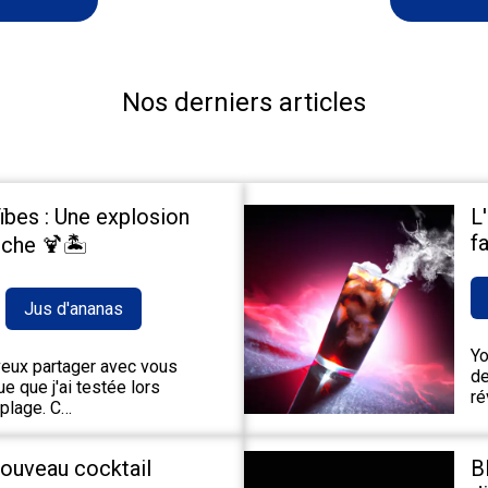
Nos derniers articles
ïbes : Une explosion
L
fa
che 🍹🏝️
Jus d'ananas
Yo
 veux partager avec vous
de
e que j'ai testée lors
ré
 plage. C…
nouveau cocktail
B