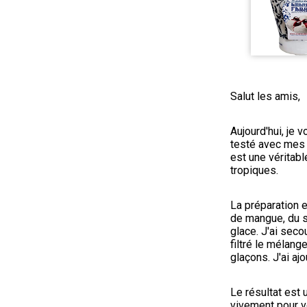
Salut les amis,
Aujourd'hui, je 
testé avec mes a
est une véritab
tropiques.
La préparation e
de mangue, du s
glace. J'ai sec
filtré le mélang
glaçons. J'ai aj
Le résultat est 
vivement pour vo