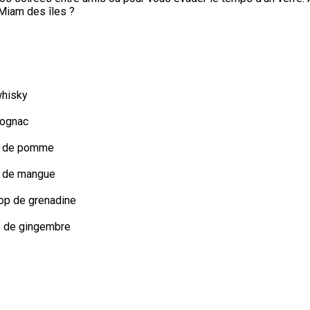
Miam des îles ?
whisky
cognac
us de pomme
us de mangue
rop de grenadine
s de gingembre