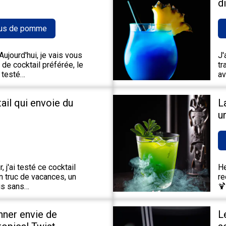
d
us de pomme
ujourd'hui, je vais vous
J'
de cocktail préférée, le
tr
 testé…
av
tail qui envoie du
L
u
 j'ai testé ce cocktail
He
un truc de vacances, un
re
ais sans…
🍹
nner envie de
L