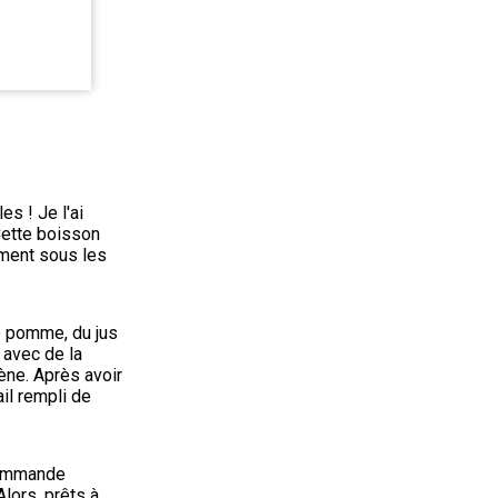
s ! Je l'ai 
Cette boisson 
ment sous les 
e pomme, du jus 
avec de la 
ne. Après avoir 
il rempli de 
commande 
ors, prêts à 