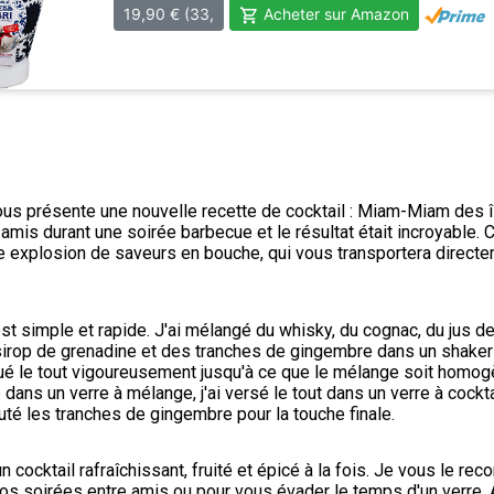
vous présente une nouvelle recette de cocktail : Miam-Miam des île
mis durant une soirée barbecue et le résultat était incroyable. 
le explosion de saveurs en bouche, qui vous transportera directe
st simple et rapide. J'ai mélangé du whisky, du cognac, du jus d
irop de grenadine et des tranches de gingembre dans un shaker 
oué le tout vigoureusement jusqu'à ce que le mélange soit homogè
e dans un verre à mélange, j'ai versé le tout dans un verre à cockta
outé les tranches de gingembre pour la touche finale.
un cocktail rafraîchissant, fruité et épicé à la fois. Je vous le re
s soirées entre amis ou pour vous évader le temps d'un verre. Al