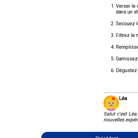
Verser le 
dans un sh
Secouez l
Filtrez le
Remplisse
Garnissez 
Dégustez 
Léa
Salut c'est Léa
nouvelles expér