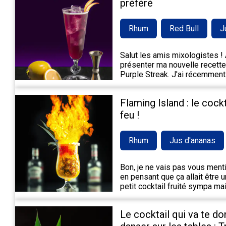
préféré
Rhum
Red Bull
J
Salut les amis mixologistes ! A
présenter ma nouvelle recette 
Purple Streak. J'ai récemment
Flaming Island : le cock
feu !
Rhum
Jus d'ananas
Bon, je ne vais pas vous mentir,
en pensant que ça allait être 
petit cocktail fruité sympa m
Le cocktail qui va te do