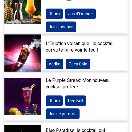
Rhum
Jus d'Orange
Jus d'ananas
L'Eruption volcanique : le cocktail
qui va te faire voir le feu !
Vodka
Coca Cola
Le Purple Streak: Mon nouveau
cocktail préféré
Rhum
Red Bull
Jus de pomme
Blue Paradise, le cocktail qui