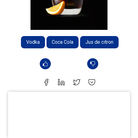
Vodka
Coca Cola
Jus de citron