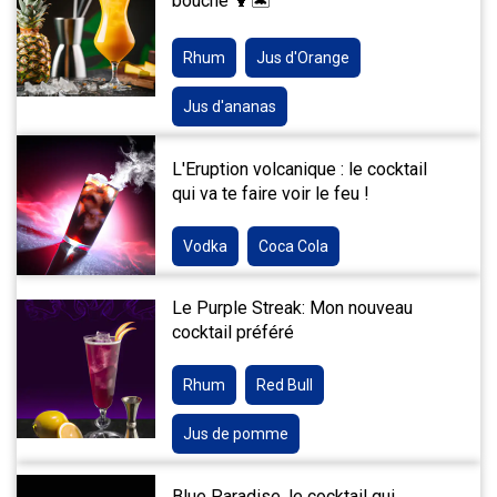
bouche 🍹🏝️
Rhum
Jus d'Orange
Jus d'ananas
L'Eruption volcanique : le cocktail
qui va te faire voir le feu !
Vodka
Coca Cola
Le Purple Streak: Mon nouveau
cocktail préféré
Rhum
Red Bull
Jus de pomme
Blue Paradise, le cocktail qui