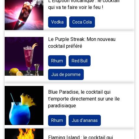
L'Eruption volcanique : le cocktail
qui va te faire voir le feu !
Vodka
Coca Cola
Le Purple Streak: Mon nouveau
cocktail préféré
Rhum
Red Bull
Jus de pomme
Blue Paradise, le cocktail qui
t'emporte directement sur une île
paradisiaque
Rhum
Jus d'ananas
Flaming Island : le cocktail qui