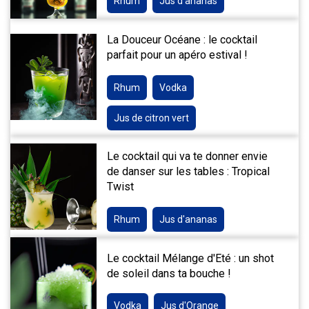
Rhum
Jus d'ananas
La Douceur Océane : le cocktail
parfait pour un apéro estival !
Rhum
Vodka
Jus de citron vert
Le cocktail qui va te donner envie
de danser sur les tables : Tropical
Twist
Rhum
Jus d'ananas
Le cocktail Mélange d'Eté : un shot
de soleil dans ta bouche !
Vodka
Jus d'Orange