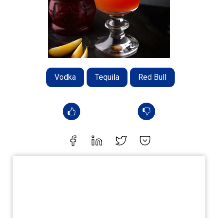
Vodka
Tequila
Red Bull