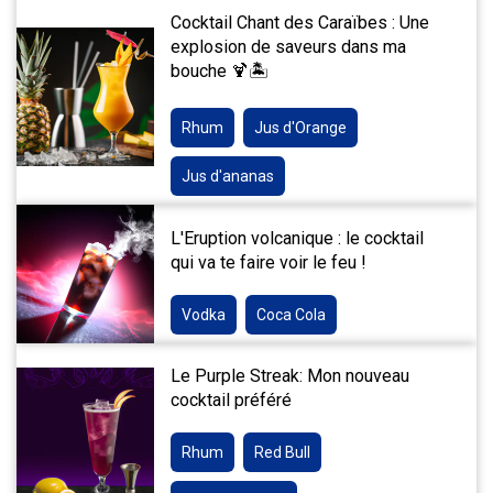
Cocktail Chant des Caraïbes : Une
explosion de saveurs dans ma
bouche 🍹🏝️
Rhum
Jus d'Orange
Jus d'ananas
L'Eruption volcanique : le cocktail
qui va te faire voir le feu !
Vodka
Coca Cola
Le Purple Streak: Mon nouveau
cocktail préféré
Rhum
Red Bull