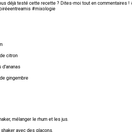
us déjà testé cette recette ? Dites-moi tout en commentaires ! #
iréeentreamis #mixologie
um
 de citron
s d'ananas
s de gingembre
aker, mélanger le rhum et les jus.
 shaker avec des glaçons.