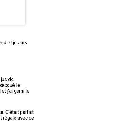
d et je suis 
jus de 
secoué le 
 j'ai garni le 
 C'était parfait 
t régalé avec ce 