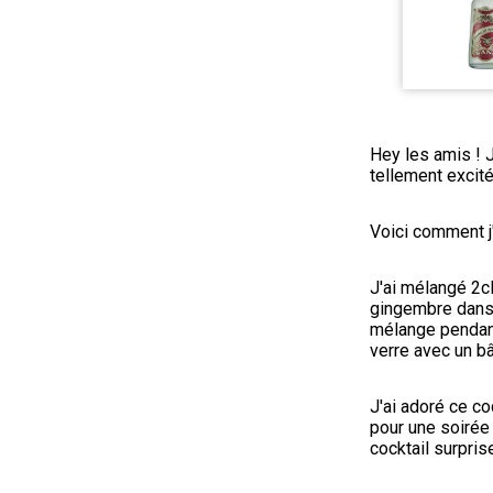
Hey les amis ! J
tellement excit
Voici comment j'
J'ai mélangé 2cl
gingembre dans u
mélange pendant 
verre avec un b
J'ai adoré ce co
pour une soirée 
cocktail surpris