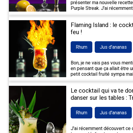
présenter ma nouvelle recette 
Purple Streak. J'ai récemment
Flaming Island : le cock
feu !
Rhum
Jus d'ananas
Bon, je ne vais pas vous mentir,
en pensant que ça allait être 
petit cocktail fruité sympa m
Le cocktail qui va te do
danser sur les tables : 
Rhum
Jus d'ananas
J'ai récemment découvert ce c