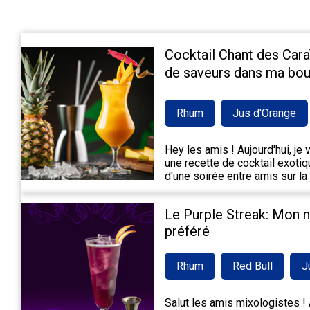
Cocktail Chant des Cara
de saveurs dans ma bou
Rhum
Jus d'Orange
Hey les amis ! Aujourd'hui, je
une recette de cocktail exotiqu
d'une soirée entre amis sur la
Le Purple Streak: Mon 
préféré
Rhum
Red Bull
J
Salut les amis mixologistes ! A