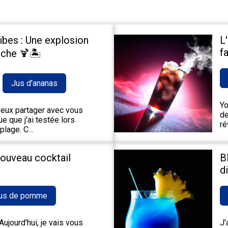
ïbes : Une explosion
L
fa
che 🍹🏝️
Jus d'ananas
Yo
 veux partager avec vous
de
e que j'ai testée lors
ré
 plage. C…
nouveau cocktail
B
d
us de pomme
ujourd'hui, je vais vous
J'