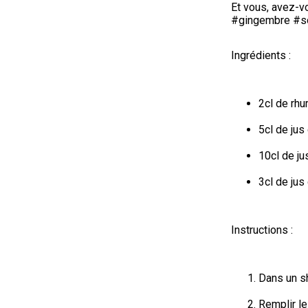
Et vous, avez-vo
#gingembre #so
Ingrédients :
2cl de rh
5cl de jus
10cl de ju
3cl de ju
Instructions :
Dans un sh
Remplir le