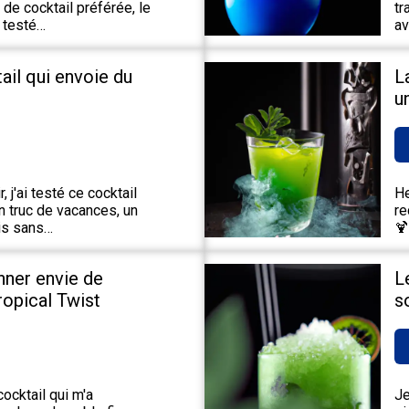
de cocktail préférée, le
tr
 testé…
av
tail qui envoie du
L
u
 j'ai testé ce cocktail
He
un truc de vacances, un
re
ais sans…
🍹
nner envie de
L
Tropical Twist
s
ocktail qui m'a
Je