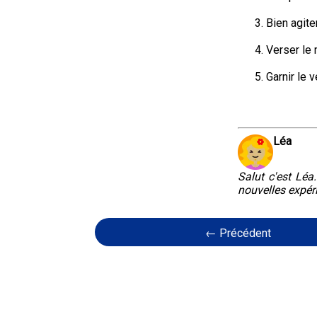
Bien agit
Verser le 
Garnir le 
Léa
Salut c'est Léa
nouvelles expér
← Précédent