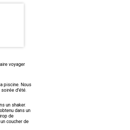
aire voyager 
la piscine. Nous 
 soirée d'été.
ns un shaker. 
obtenu dans un 
irop de 
un coucher de 