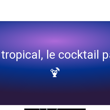
'été ☀️🍹
tropical, le cocktail pa
🍹