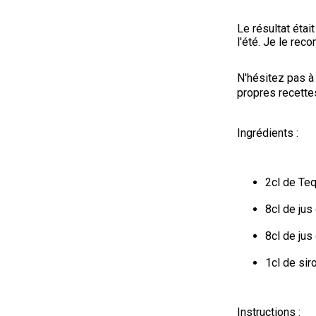
Le résultat était
l'été. Je le re
N'hésitez pas à
propres recettes
Ingrédients :
2cl de Teq
8cl de jus
8cl de jus
1cl de sir
Instructions :