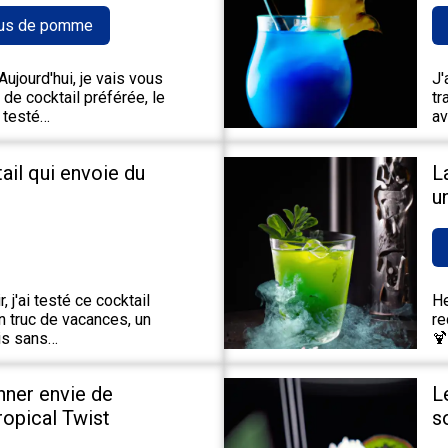
us de pomme
ujourd'hui, je vais vous
J'
de cocktail préférée, le
tr
 testé…
av
tail qui envoie du
L
u
 j'ai testé ce cocktail
He
un truc de vacances, un
re
ais sans…
🍹
nner envie de
L
Tropical Twist
s