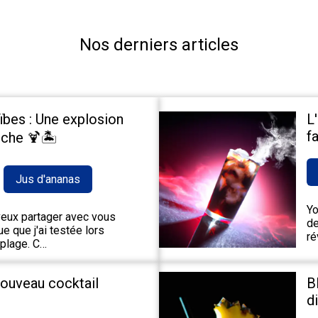
Nos derniers articles
ïbes : Une explosion
L
fa
che 🍹🏝️
Jus d'ananas
Yo
 veux partager avec vous
de
e que j'ai testée lors
ré
 plage. C…
nouveau cocktail
B
d