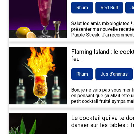
Rhum
Red Bull
J
Salut les amis mixologistes ! A
présenter ma nouvelle recette 
Purple Streak. J'ai récemment
Flaming Island : le cock
feu !
Rhum
Jus d'ananas
Bon, je ne vais pas vous mentir,
en pensant que ça allait être 
petit cocktail fruité sympa m
Le cocktail qui va te do
danser sur les tables : 