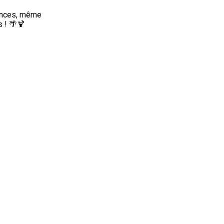
ances, même 
 ! 🌴🍹