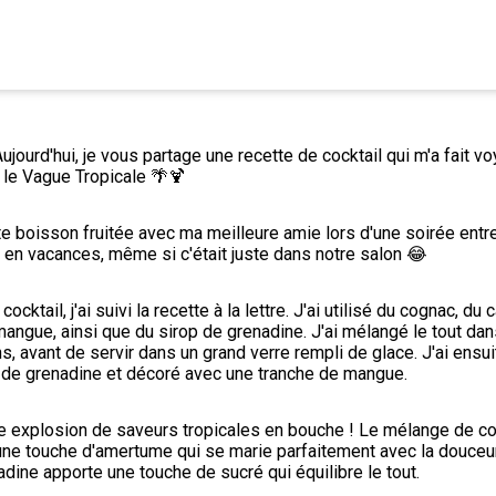
ujourd'hui, je vous partage une recette de cocktail qui m'a fait vo
 le Vague Tropicale 🌴🍹
te boisson fruitée avec ma meilleure amie lors d'une soirée entre 
r en vacances, même si c'était juste dans notre salon 😂
cocktail, j'ai suivi la recette à la lettre. J'ai utilisé du cognac, du 
angue, ainsi que du sirop de grenadine. J'ai mélangé le tout dan
, avant de servir dans un grand verre rempli de glace. J'ai ensuit
 de grenadine et décoré avec une tranche de mangue.
ne explosion de saveurs tropicales en bouche ! Le mélange de co
ne touche d'amertume qui se marie parfaitement avec la douceur
enadine apporte une touche de sucré qui équilibre le tout.