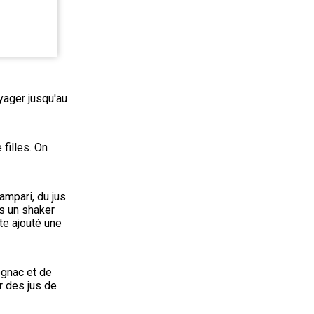
yager jusqu'au 
filles. On 
campari, du jus 
s un shaker 
e ajouté une 
gnac et de 
 des jus de 