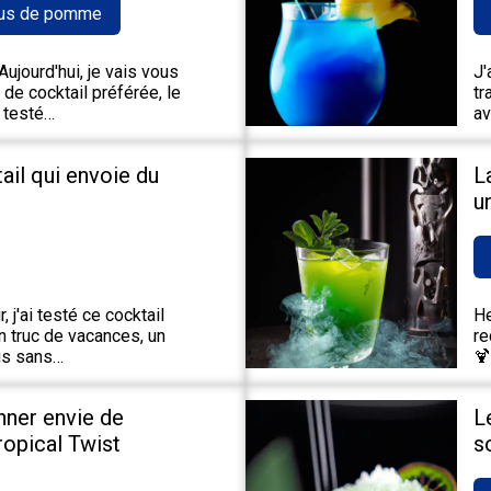
us de pomme
ujourd'hui, je vais vous
J'
de cocktail préférée, le
tr
 testé…
av
tail qui envoie du
L
u
 j'ai testé ce cocktail
He
un truc de vacances, un
re
ais sans…
🍹
nner envie de
L
Tropical Twist
s