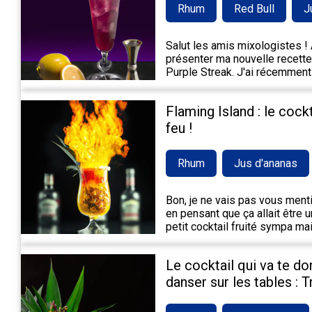
Rhum
Red Bull
J
Salut les amis mixologistes ! A
présenter ma nouvelle recette 
Purple Streak. J'ai récemment
Flaming Island : le cock
feu !
Rhum
Jus d'ananas
Bon, je ne vais pas vous mentir,
en pensant que ça allait être 
petit cocktail fruité sympa m
Le cocktail qui va te do
danser sur les tables : 