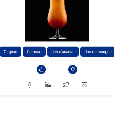
Cognac
Campari
Jus d'ananas
Jus de mangue