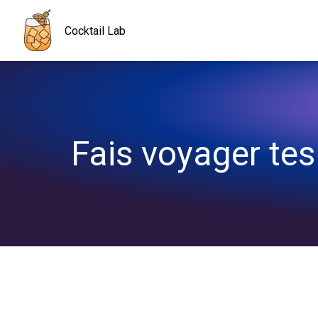
Navigated to Fais voyager tes papilles avec le Vague Tropicale 
Cocktail Lab
Fais voyager tes