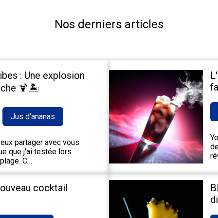
Nos derniers articles
ïbes : Une explosion
L
fa
che 🍹🏝️
Jus d'ananas
Yo
 veux partager avec vous
de
e que j'ai testée lors
ré
 plage. C…
nouveau cocktail
B
d