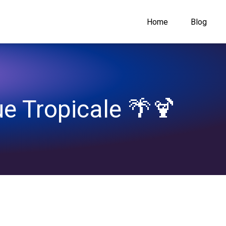
Home
Blog
ue Tropicale 🌴🍹