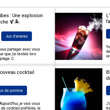
ïbes : Une explosion
L
fa
che 🍹🏝️
Jus d'ananas
Yo
 veux partager avec vous
de
e que j'ai testée lors
ré
 plage. C…
nouveau cocktail
B
d
us de pomme
ujourd'hui, je vais vous
J'
de cocktail préférée, le
tr