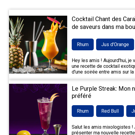
Cocktail Chant des Cara
de saveurs dans ma bou
Rhum
Jus d'Orange
Hey les amis ! Aujourd'hui, je
une recette de cocktail exotiqu
d'une soirée entre amis sur la
Le Purple Streak: Mon 
préféré
Rhum
Red Bull
J
Salut les amis mixologistes ! A
présenter ma nouvelle recette 