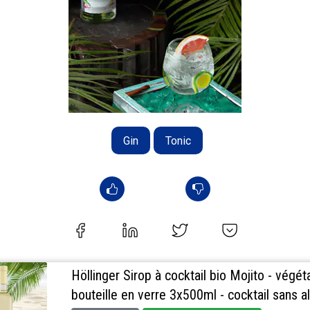
Gin
Tonic