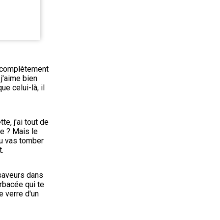
a complètement 
j'aime bien 
 celui-là, il 
e, j'ai tout de 
e ? Mais le 
tu vas tomber 
.
saveurs dans 
rbacée qui te 
 verre d'un 