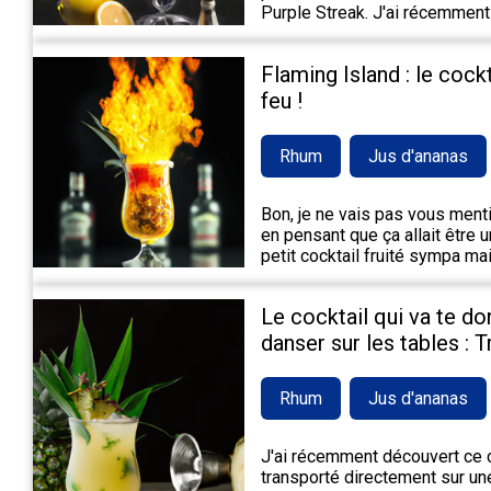
Purple Streak. J'ai récemment
Flaming Island : le cock
feu !
Rhum
Jus d'ananas
Bon, je ne vais pas vous mentir,
en pensant que ça allait être 
petit cocktail fruité sympa m
Le cocktail qui va te do
danser sur les tables : 
Rhum
Jus d'ananas
J'ai récemment découvert ce c
transporté directement sur une