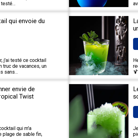
 testé…
av
tail qui envoie du
L
u
 j'ai testé ce cocktail
He
un truc de vacances, un
re
ais sans…
🍹
nner envie de
L
Tropical Twist
s
ocktail qui m'a
Je
 plage de sable fin,
pi