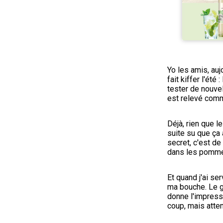
Yo les amis, auj
fait kiffer l'été
tester de nouvel
est relevé comm
Déjà, rien que le
suite su que ça a
secret, c'est de
dans les pommes
Et quand j'ai se
ma bouche. Le go
donne l'impressi
coup, mais atte