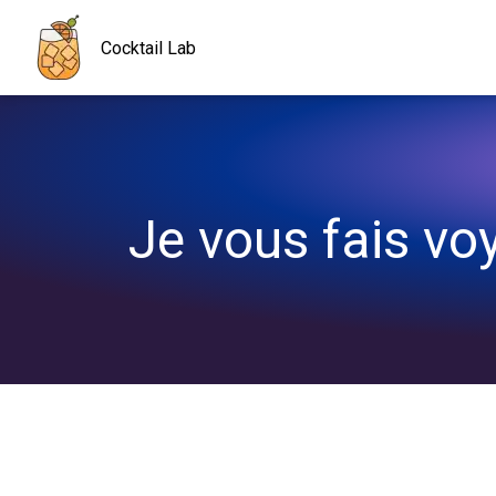
Navigated to Je vous fais voyager avec ma Sunset Margarita 🌅
Cocktail Lab
Je vous fais v