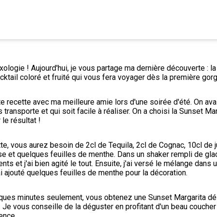
xologie ! Aujourd'hui, je vous partage ma dernière découverte : la
cktail coloré et fruité qui vous fera voyager dès la première gor
te recette avec ma meilleure amie lors d'une soirée d'été. On avai
 transporte et qui soit facile à réaliser. On a choisi la Sunset Mar
le résultat !
te, vous aurez besoin de 2cl de Tequila, 2cl de Cognac, 10cl de ju
se et quelques feuilles de menthe. Dans un shaker rempli de glace
nts et j'ai bien agité le tout. Ensuite, j'ai versé le mélange dans u
ai ajouté quelques feuilles de menthe pour la décoration.
elques minutes seulement, vous obtenez une Sunset Margarita dél
! Je vous conseille de la déguster en profitant d'un beau coucher d
ience.