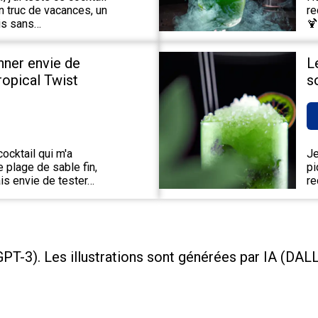
un truc de vacances, un
re
ais sans…
🍹
nner envie de
L
Tropical Twist
s
ocktail qui m'a
Je
 plage de sable fin,
pi
is envie de tester…
re
PT-3). Les illustrations sont générées par IA (DAL