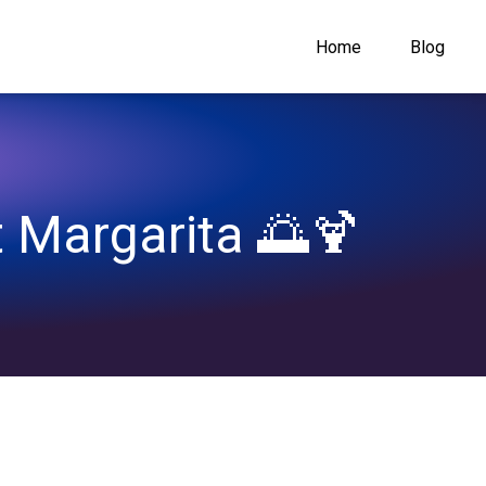
Home
Blog
 Margarita 🌅🍹