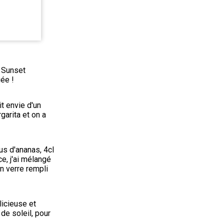
 Sunset 
gée !
t envie d'un 
garita et on a 
s d'ananas, 4cl 
, j'ai mélangé 
n verre rempli 
icieuse et 
e soleil, pour 