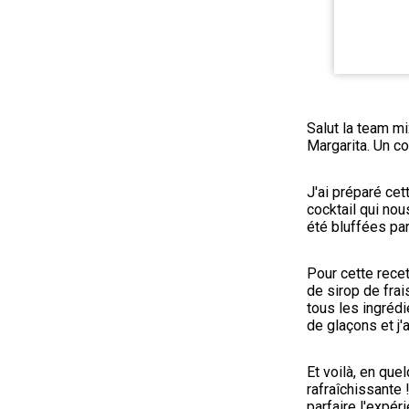
Salut la team mi
Margarita. Un co
J'ai préparé cet
cocktail qui nous
été bluffées par 
Pour cette recet
de sirop de frai
tous les ingrédie
de glaçons et j'
Et voilà, en qu
rafraîchissante 
parfaire l'expér