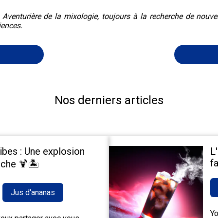
. Aventurière de la mixologie, toujours à la recherche de nouv
iences.
Nos derniers articles
ïbes : Une explosion
L
fa
che 🍹🏝️
Jus d'ananas
Yo