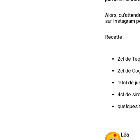
Alors, qu'attend
sur Instagram po
Recette :
2cl de Teq
2cl de Co
10cl de ju
4cl de sir
quelques 
Léa