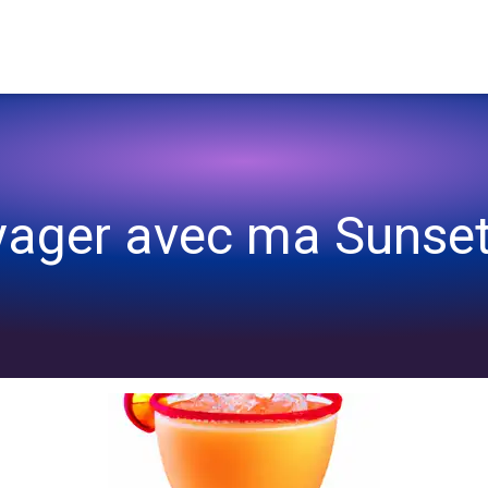
🍹
oyager avec ma Sunset