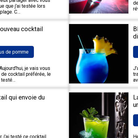
 veux partager avec vous
de
e que j'ai testée lors
ré
 plage. C…
nouveau cocktail
B
d
us de pomme
ujourd'hui, je vais vous
J'
de cocktail préférée, le
tr
 testé…
av
tail qui envoie du
L
u
 j'ai testé ce cocktail
He