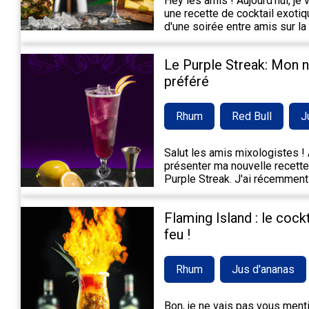
Hey les amis ! Aujourd'hui, je
une recette de cocktail exotiqu
d'une soirée entre amis sur la
Le Purple Streak: Mon 
préféré
Rhum
Red Bull
J
Salut les amis mixologistes ! A
présenter ma nouvelle recette 
Purple Streak. J'ai récemment
Flaming Island : le cock
feu !
Rhum
Jus d'ananas
Bon, je ne vais pas vous mentir,