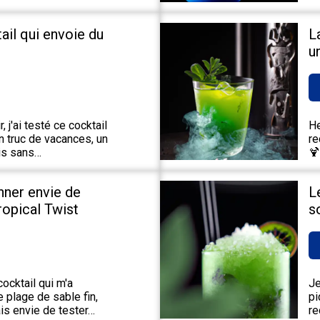
tail qui envoie du
L
u
 j'ai testé ce cocktail
He
un truc de vacances, un
re
ais sans…
🍹
nner envie de
L
Tropical Twist
s
ocktail qui m'a
Je
 plage de sable fin,
pi
is envie de tester…
re