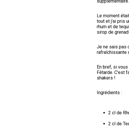
supplémentaire.
Le moment était 
tout et j'ai pri
rhum et de tequil
sirop de grenad
Je ne sais pas 
rafraîchissante 
En bref, si vous
Fêtarde. C'est f
shakers !
Ingrédients :
2 cl de R
2 cl de Te