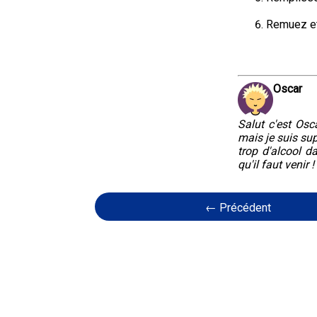
Remuez et
Oscar
Salut c'est Osca
mais je suis sup
trop d'alcool d
qu'il faut venir !
← Précédent