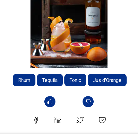
Rhum
Tequila
Tonic
Jus d'Orange