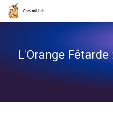
Navigated to L'Orange Fêtarde : la recette explosive à tester san
Cocktail Lab
L'Orange Fêtarde :