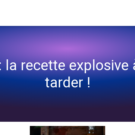
s plus tarder !
 la recette explosive 
tarder !