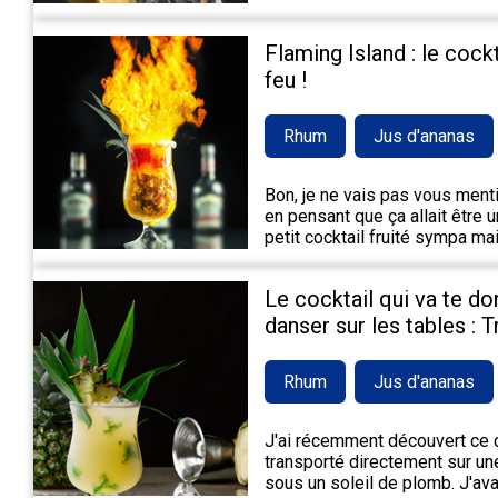
Flaming Island : le cock
feu !
Rhum
Jus d'ananas
Bon, je ne vais pas vous mentir,
en pensant que ça allait être 
petit cocktail fruité sympa m
Le cocktail qui va te do
danser sur les tables : 
Rhum
Jus d'ananas
J'ai récemment découvert ce c
transporté directement sur une
sous un soleil de plomb. J'ava