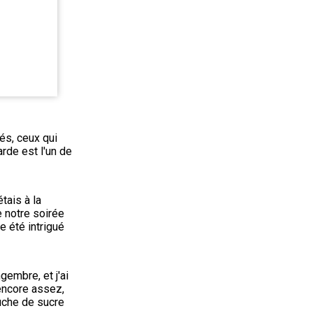
és, ceux qui 
de est l'un de 
ais à la 
 notre soirée 
e été intrigué 
gembre, et j'ai 
encore assez, 
uche de sucre 