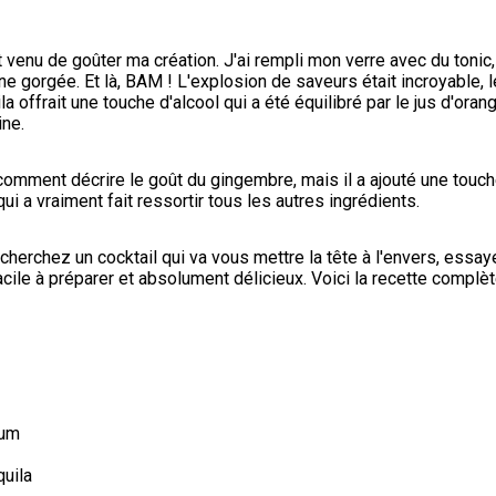
venu de goûter ma création. J'ai rempli mon verre avec du tonic, j
s une gorgée. Et là, BAM ! L'explosion de saveurs était incroyable, 
a offrait une touche d'alcool qui a été équilibré par le jus d'orang
ine.
comment décrire le goût du gingembre, mais il a ajouté une touch
qui a vraiment fait ressortir tous les autres ingrédients.
 cherchez un cocktail qui va vous mettre la tête à l'envers, essay
acile à préparer et absolument délicieux. Voici la recette complète
hum
quila