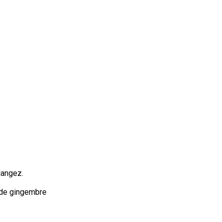
langez.
 de gingembre 