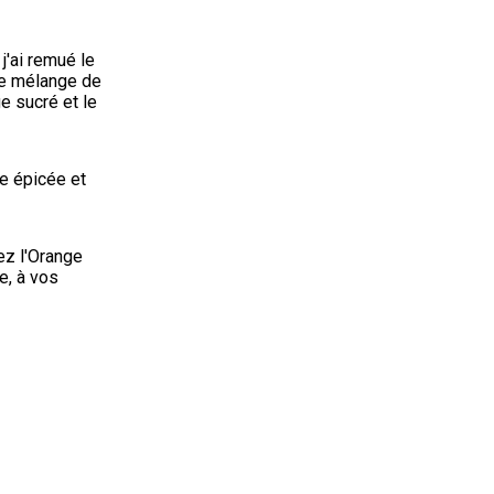
'ai remué le 
le mélange de 
e sucré et le 
e épicée et 
ez l'Orange 
, à vos 