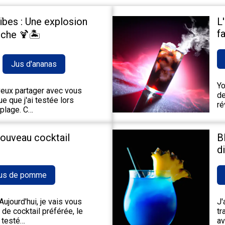
ïbes : Une explosion
L
fa
che 🍹🏝️
Jus d'ananas
Yo
 veux partager avec vous
de
e que j'ai testée lors
ré
 plage. C…
nouveau cocktail
B
d
us de pomme
ujourd'hui, je vais vous
J'
de cocktail préférée, le
tr
 testé…
av