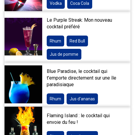
Vodka
Coca Cola
Le Purple Streak: Mon nouveau
cocktail préféré
Rhum
Red Bull
Jus de pomme
Blue Paradise, le cocktail qui
t'emporte directement sur une île
paradisiaque
Rhum
Jus d'ananas
Flaming Island : le cocktail qui
envoie du feu !