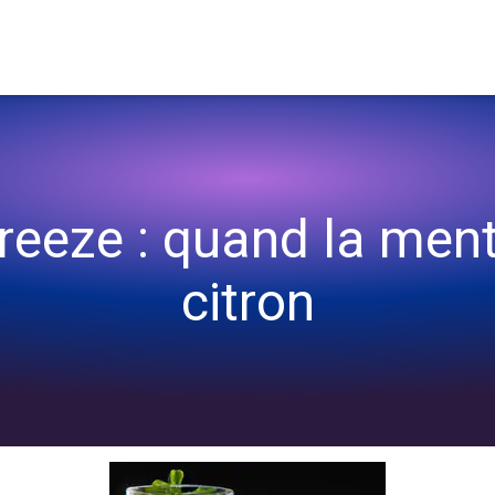
e citron
reeze : quand la ment
citron