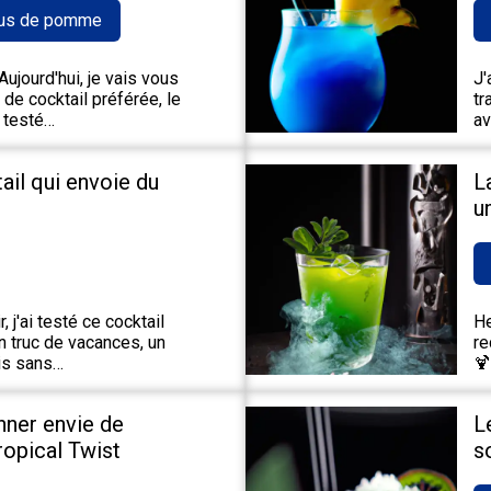
us de pomme
ujourd'hui, je vais vous
J'
de cocktail préférée, le
tr
 testé…
av
tail qui envoie du
L
u
 j'ai testé ce cocktail
He
un truc de vacances, un
re
ais sans…
🍹
nner envie de
L
Tropical Twist
s