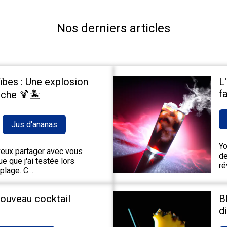
Nos derniers articles
ïbes : Une explosion
L
fa
che 🍹🏝️
Jus d'ananas
Yo
 veux partager avec vous
de
e que j'ai testée lors
ré
 plage. C…
nouveau cocktail
B
d