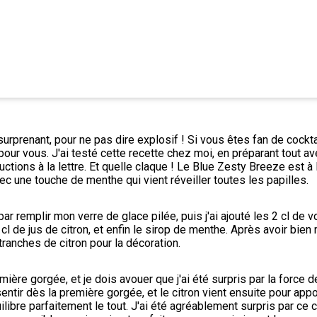
surprenant, pour ne pas dire explosif ! Si vous êtes fan de cocktai
t pour vous. J'ai testé cette recette chez moi, en préparant tout av
uctions à la lettre. Et quelle claque ! Le Blue Zesty Breeze est à l
ec une touche de menthe qui vient réveiller toutes les papilles.
r remplir mon verre de glace pilée, puis j'ai ajouté les 2 cl de vo
 cl de jus de citron, et enfin le sirop de menthe. Après avoir bien m
tranches de citron pour la décoration.
mière gorgée, et je dois avouer que j'ai été surpris par la force de
entir dès la première gorgée, et le citron vient ensuite pour appo
ilibre parfaitement le tout. J'ai été agréablement surpris par ce co