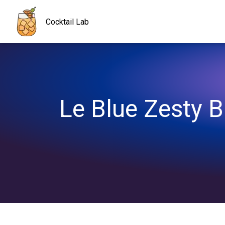
Navigated to Le Blue Zesty Breeze : quand la menthe rencontre l
Cocktail Lab
Le Blue Zesty B