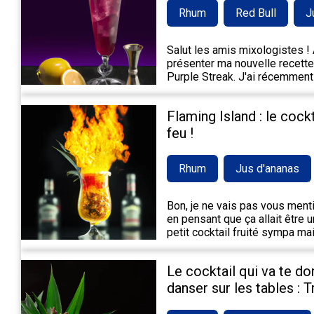
Rhum
Red Bull
J
Salut les amis mixologistes ! A
présenter ma nouvelle recette 
Purple Streak. J'ai récemment
Flaming Island : le cock
feu !
Rhum
Jus d'ananas
Bon, je ne vais pas vous mentir,
en pensant que ça allait être 
petit cocktail fruité sympa m
Le cocktail qui va te do
danser sur les tables : 