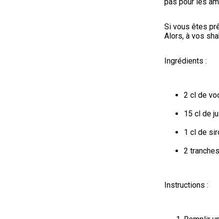
pas pour les âm
Si vous êtes prê
Alors, à vos sha
Ingrédients :
2 cl de vo
15 cl de j
1 cl de si
2 tranches
Instructions :