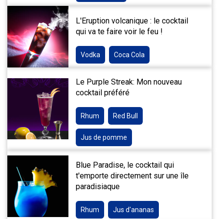
L'Eruption volcanique : le cocktail
qui va te faire voir le feu !
Vodka
Coca Cola
Le Purple Streak: Mon nouveau
cocktail préféré
Rhum
Red Bull
Jus de pomme
Blue Paradise, le cocktail qui
t'emporte directement sur une île
paradisiaque
Rhum
Jus d'ananas