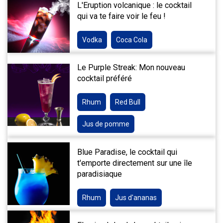
L'Eruption volcanique : le cocktail
qui va te faire voir le feu !
Vodka
Coca Cola
Le Purple Streak: Mon nouveau
cocktail préféré
Rhum
Red Bull
Jus de pomme
Blue Paradise, le cocktail qui
t'emporte directement sur une île
paradisiaque
Rhum
Jus d'ananas