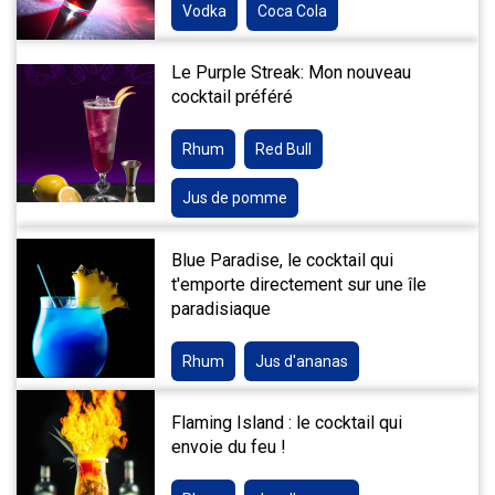
Vodka
Coca Cola
Le Purple Streak: Mon nouveau
cocktail préféré
Rhum
Red Bull
Jus de pomme
Blue Paradise, le cocktail qui
t'emporte directement sur une île
paradisiaque
Rhum
Jus d'ananas
Flaming Island : le cocktail qui
envoie du feu !