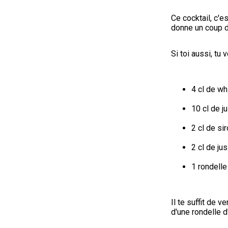
Ce cocktail, c'e
donne un coup de
Si toi aussi, tu 
4 cl de wh
10 cl de 
2 cl de si
2 cl de ju
1 rondelle
Il te suffit de 
d'une rondelle d