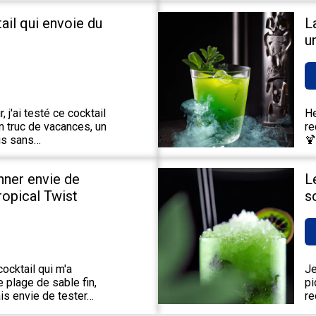
tail qui envoie du
L
u
 j'ai testé ce cocktail
He
un truc de vacances, un
re
ais sans…
🍹
nner envie de
L
Tropical Twist
s
ocktail qui m'a
Je
 plage de sable fin,
pi
is envie de tester…
re