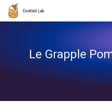
Navigated to Le Grapple Pomme Orange, le cocktail qui envoie d
Cocktail Lab
Le Grapple Pomm