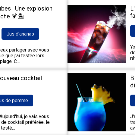
ïbes : Une explosion
L
fa
che 🍹🏝️
Jus d'ananas
Yo
 veux partager avec vous
de
e que j'ai testée lors
ré
 plage. C…
nouveau cocktail
B
d
us de pomme
ujourd'hui, je vais vous
J'
de cocktail préférée, le
tr
 testé…
av