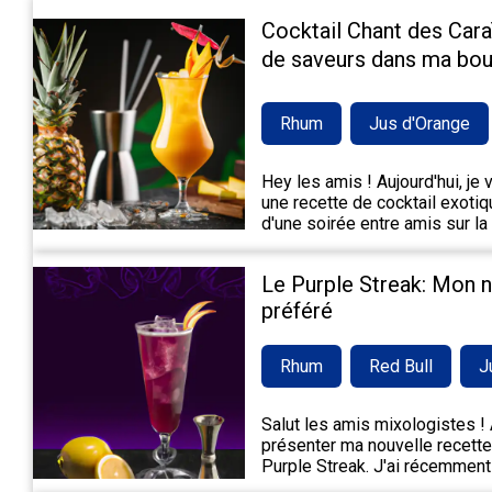
Cocktail Chant des Cara
de saveurs dans ma bou
Rhum
Jus d'Orange
Hey les amis ! Aujourd'hui, je
une recette de cocktail exotiqu
d'une soirée entre amis sur la
Le Purple Streak: Mon 
préféré
Rhum
Red Bull
J
Salut les amis mixologistes ! A
présenter ma nouvelle recette 
Purple Streak. J'ai récemment