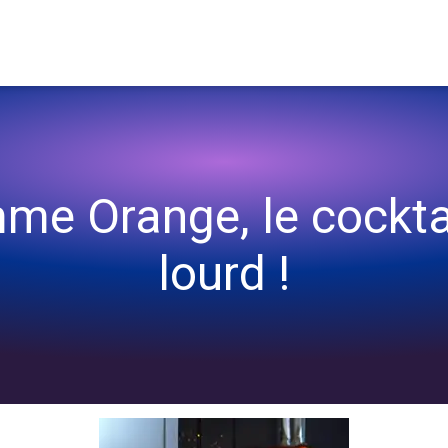
u lourd !
e Orange, le cocktai
lourd !