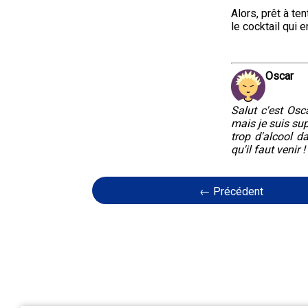
Alors, prêt à te
le cocktail qui e
Oscar
Salut c'est Osca
mais je suis sup
trop d'alcool d
qu'il faut venir !
← Précédent