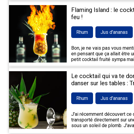
Flaming Island : le cock
feu !
Rhum
Jus d'ananas
Bon, je ne vais pas vous mentir,
en pensant que ça allait être 
petit cocktail fruité sympa m
Le cocktail qui va te do
danser sur les tables : 
Rhum
Jus d'ananas
J'ai récemment découvert ce c
transporté directement sur une
sous un soleil de plomb. J'ava