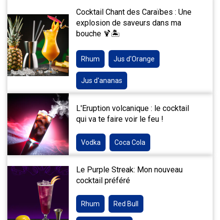
Cocktail Chant des Caraïbes : Une
explosion de saveurs dans ma
bouche 🍹🏝️
Rhum
Jus d'Orange
Jus d'ananas
L'Eruption volcanique : le cocktail
qui va te faire voir le feu !
Vodka
Coca Cola
Le Purple Streak: Mon nouveau
cocktail préféré
Rhum
Red Bull