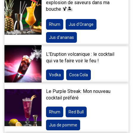
explosion de saveurs dans ma
bouche 🍹🏝️
Rhum
Jus d'Orange
Jus d'ananas
L'Eruption volcanique : le cocktail
qui va te faire voir le feu !
Vodka
Coca Cola
Le Purple Streak: Mon nouveau
cocktail préféré
Rhum
Red Bull
Jus de pomme