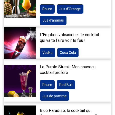
Rhum
Jus d'Orange
Jus d'ananas
L'Eruption volcanique : le cocktail
qui va te faire voir le feu !
Vodka
Coca Cola
Le Purple Streak: Mon nouveau
cocktail préféré
Rhum
Red Bull
Jus de pomme
Blue Paradise, le cocktail qui