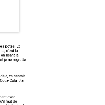
es potes. Et 
a, c'est la 
n lisant la 
t je ne regrette 
déjà, ça sentait 
Coca-Cola. J'ai 
ment avec 
'il faut de 