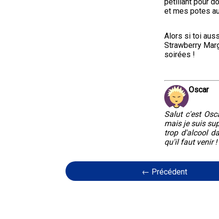
pétillant pour d
et mes potes aus
Alors si toi auss
Strawberry Marga
soirées !
Oscar
Salut c'est Osca
mais je suis sup
trop d'alcool d
qu'il faut venir !
← Précédent