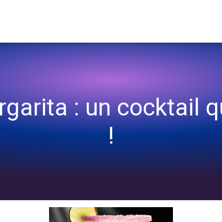
lourd !
arita : un cocktail q
!