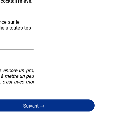
cocktail relevé, 
nce sur le 
ie à toutes tes 
s encore un pro,
 à mettre un peu
, c'est avec moi
Suivant →