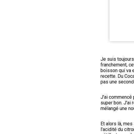
Je suis toujours
franchement, cett
boisson qui va e
recette. Du Coca
pas une second
J'ai commencé par
super bon. J'ai 
mélangé une nouv
Et alors là, mes
l'acidité du citr