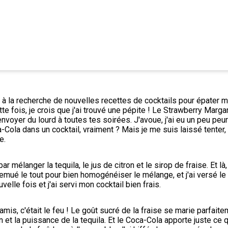
 à la recherche de nouvelles recettes de cocktails pour épater m
e fois, je crois que j'ai trouvé une pépite ! Le Strawberry Margarit
nvoyer du lourd à toutes tes soirées. J'avoue, j'ai eu un peu peur e
-Cola dans un cocktail, vraiment ? Mais je me suis laissé tenter, e
e.
 mélanger la tequila, le jus de citron et le sirop de fraise. Et là, 
remué le tout pour bien homogénéiser le mélange, et j'ai versé le 
elle fois et j'ai servi mon cocktail bien frais.
 amis, c'était le feu ! Le goût sucré de la fraise se marie parfaite
on et la puissance de la tequila. Et le Coca-Cola apporte juste ce qu