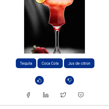
Tequila
Coca Cola
Jus de citron