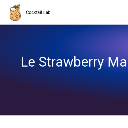
Navigated to Le Strawberry Margarita : un cocktail qui envoie du 
Cocktail Lab
Le Strawberry Marg