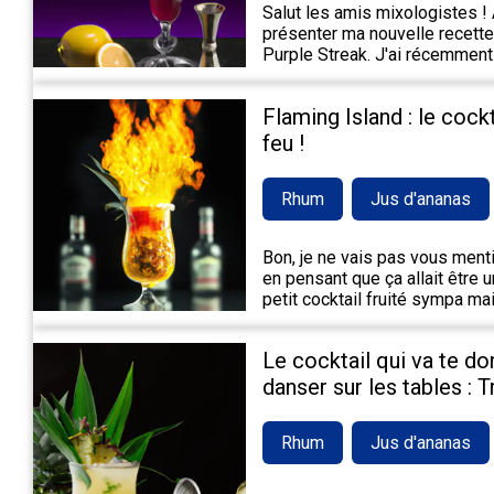
Salut les amis mixologistes ! A
présenter ma nouvelle recette 
Purple Streak. J'ai récemment
Flaming Island : le cock
feu !
Rhum
Jus d'ananas
Bon, je ne vais pas vous mentir,
en pensant que ça allait être 
petit cocktail fruité sympa m
Le cocktail qui va te do
danser sur les tables : 
Rhum
Jus d'ananas