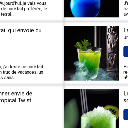
ujourd'hui, je vais vous
J'
de cocktail préférée, le
tr
 testé…
av
tail qui envoie du
L
u
 j'ai testé ce cocktail
He
un truc de vacances, un
re
ais sans…
🍹
nner envie de
L
Tropical Twist
s