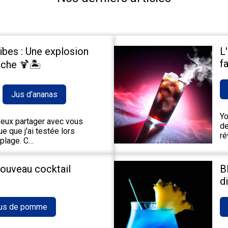
ïbes : Une explosion
L
fa
che 🍹🏝️
Jus d'ananas
Yo
 veux partager avec vous
de
e que j'ai testée lors
ré
 plage. C…
nouveau cocktail
B
d
us de pomme