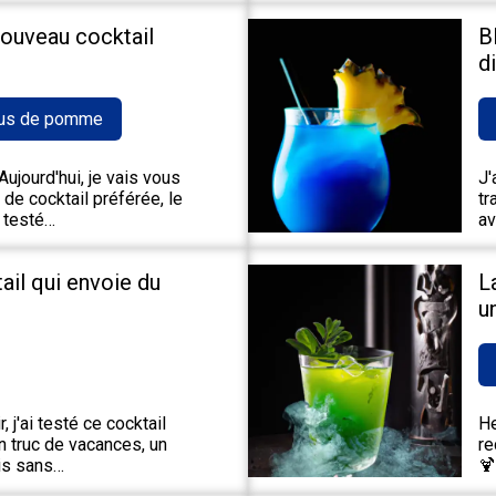
nouveau cocktail
B
d
us de pomme
ujourd'hui, je vais vous
J'
de cocktail préférée, le
tr
 testé…
av
tail qui envoie du
L
u
 j'ai testé ce cocktail
He
un truc de vacances, un
re
ais sans…
🍹