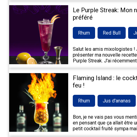
Le Purple Streak: Mon 
préféré
Rhum
Red Bull
J
Salut les amis mixologistes ! A
présenter ma nouvelle recette 
Purple Streak. J'ai récemment
Flaming Island : le cock
feu !
Rhum
Jus d'ananas
Bon, je ne vais pas vous mentir,
en pensant que ça allait être 
petit cocktail fruité sympa m