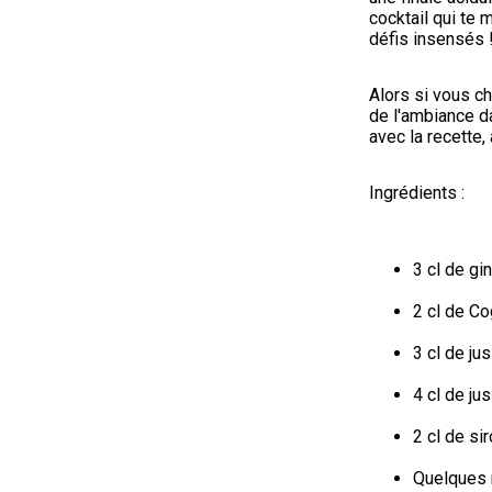
cocktail qui te 
défis insensés 
Alors si vous che
de l'ambiance da
avec la recette,
Ingrédients :
3 cl de gin
2 cl de C
3 cl de jus
4 cl de j
2 cl de si
Quelques 