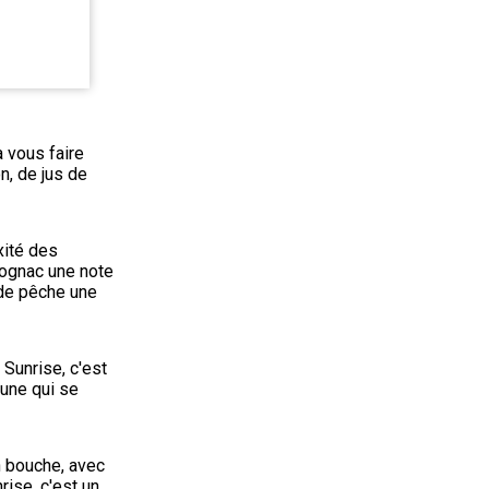
 vous faire 
, de jus de 
xité des 
ognac une note 
de pêche une 
 Sunrise, c'est 
une qui se 
n bouche, avec 
ise, c'est un 