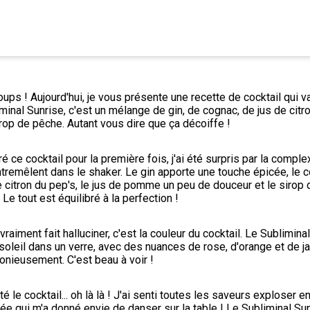
loups ! Aujourd'hui, je vous présente une recette de cocktail qui va
iminal Sunrise, c'est un mélange de gin, de cognac, de jus de citron
op de pêche. Autant vous dire que ça décoiffe !
ré ce cocktail pour la première fois, j'ai été surpris par la comple
tremêlent dans le shaker. Le gin apporte une touche épicée, le c
e citron du pep's, le jus de pomme un peu de douceur et le sirop 
 Le tout est équilibré à la perfection !
raiment fait halluciner, c'est la couleur du cocktail. Le Subliminal
 soleil dans un verre, avec des nuances de rose, d'orange et de ja
nieusement. C'est beau à voir !
té le cocktail... oh là là ! J'ai senti toutes les saveurs exploser e
lée qui m'a donné envie de danser sur la table ! Le Subliminal Sunr