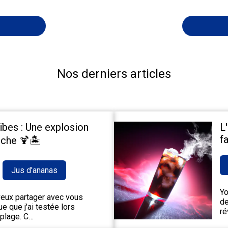
Nos derniers articles
ïbes : Une explosion
L
fa
che 🍹🏝️
Jus d'ananas
Yo
 veux partager avec vous
de
e que j'ai testée lors
ré
 plage. C…