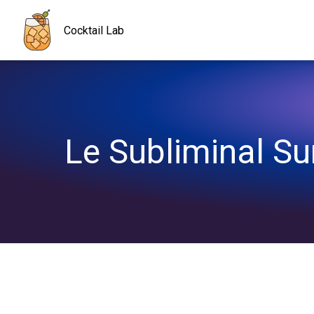
Navigated to Le Subliminal Sunrise : le cocktail qui te met en tra
Cocktail Lab
Le Subliminal Sun