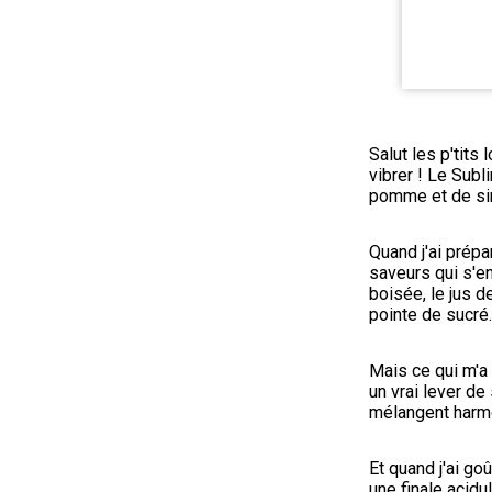
Salut les p'tits 
vibrer ! Le Subl
pomme et de sir
Quand j'ai prépa
saveurs qui s'en
boisée, le jus d
pointe de sucré.
Mais ce qui m'a v
un vrai lever de
mélangent harmo
Et quand j'ai goû
une finale acidu