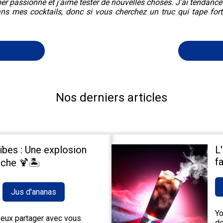
er passionné et j'aime tester de nouvelles choses. J'ai tendance
ans mes cocktails, donc si vous cherchez un truc qui tape fort
Nos derniers articles
ïbes : Une explosion
L
fa
che 🍹🏝️
Jus d'ananas
Yo
 veux partager avec vous
de