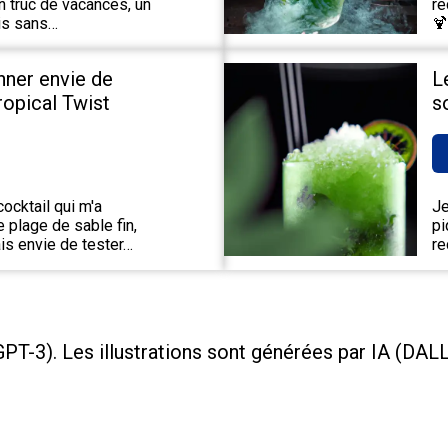
un truc de vacances, un
re
ais sans…
🍹
nner envie de
L
Tropical Twist
s
ocktail qui m'a
Je
 plage de sable fin,
pi
is envie de tester…
re
PT-3). Les illustrations sont générées par IA (DAL