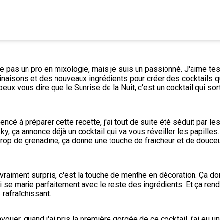
e pas un pro en mixologie, mais je suis un passionné. J'aime tes
naisons et des nouveaux ingrédients pour créer des cocktails qu
e peux vous dire que le Sunrise de la Nuit, c'est un cocktail qui sor
ncé à préparer cette recette, j'ai tout de suite été séduit par les
ky, ça annonce déjà un cocktail qui va vous réveiller les papilles. 
sirop de grenadine, ça donne une touche de fraîcheur et de douceur
vraiment surpris, c'est la touche de menthe en décoration. Ça don
 se marie parfaitement avec le reste des ingrédients. Et ça rend 
 rafraîchissant.
vouer, quand j'ai pris la première gorgée de ce cocktail, j'ai eu un