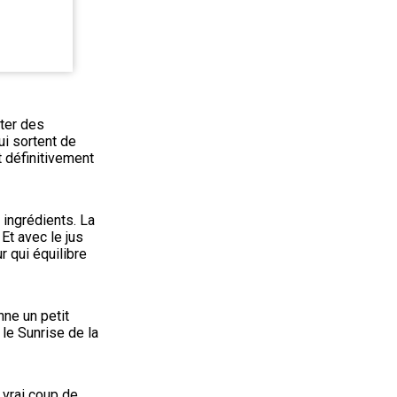
ter des 
i sortent de 
t définitivement 
 ingrédients. La 
Et avec le jus 
 qui équilibre 
ne un petit 
le Sunrise de la 
 vrai coup de 