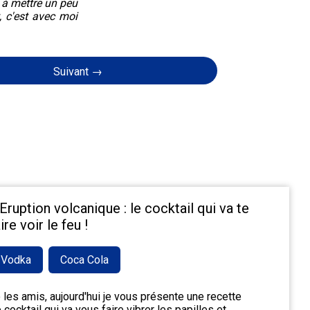
 à mettre un peu
, c'est avec moi
Suivant →
'Eruption volcanique : le cocktail qui va te
ire voir le feu !
Vodka
Coca Cola
 les amis, aujourd'hui je vous présente une recette
 cocktail qui va vous faire vibrer les papilles et