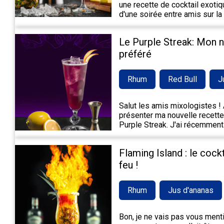
une recette de cocktail exotiqu
d'une soirée entre amis sur la
Le Purple Streak: Mon 
préféré
Rhum
Red Bull
J
Salut les amis mixologistes ! A
présenter ma nouvelle recette 
Purple Streak. J'ai récemment
Flaming Island : le cock
feu !
Rhum
Jus d'ananas
Bon, je ne vais pas vous mentir,