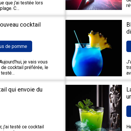
e que j'ai testée lors
ré
 plage. C…
nouveau cocktail
B
d
us de pomme
ujourd'hui, je vais vous
J'
de cocktail préférée, le
tr
 testé…
av
tail qui envoie du
L
u
 j'ai testé ce cocktail
He