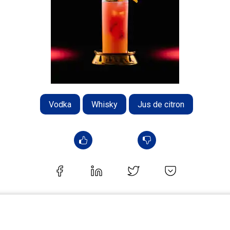
Vodka
Whisky
Jus de citron