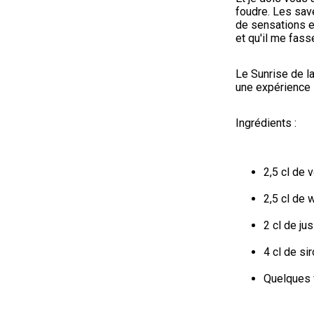
foudre. Les sav
de sensations en
et qu'il me fass
Le Sunrise de la 
une expérience i
Ingrédients :
2,5 cl de 
2,5 cl de 
2 cl de jus
4 cl de si
Quelques 