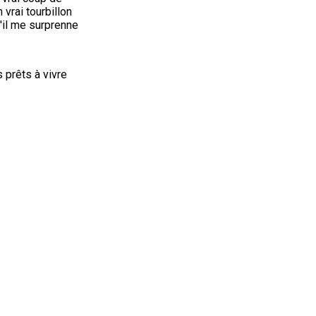
rai tourbillon 
'il me surprenne 
 prêts à vivre 