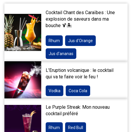
Cocktail Chant des Caraïbes : Une
explosion de saveurs dans ma
bouche 🍹🏝️
Rhum
Jus d'Orange
Jus d'ananas
L'Eruption volcanique : le cocktail
qui va te faire voir le feu !
Vodka
Coca Cola
Le Purple Streak: Mon nouveau
cocktail préféré
Rhum
Red Bull