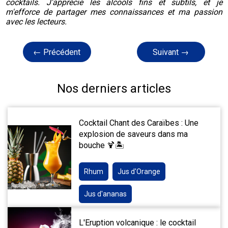
cocktails. J'apprécie les alcools fins et subtils, et je
m'efforce de partager mes connaissances et ma passion
avec les lecteurs.
← Précédent
Suivant →
Nos derniers articles
Cocktail Chant des Caraïbes : Une
explosion de saveurs dans ma
bouche 🍹🏝️
Rhum
Jus d'Orange
Jus d'ananas
L'Eruption volcanique : le cocktail