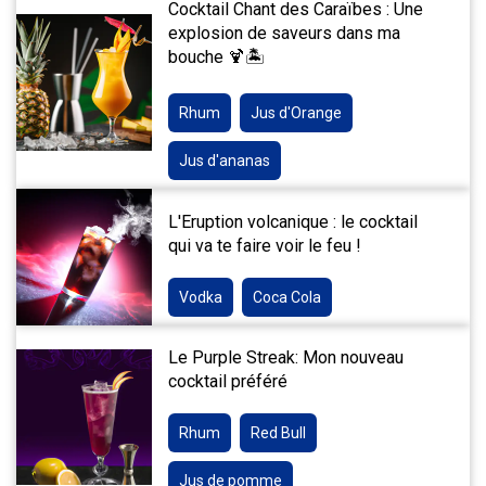
Cocktail Chant des Caraïbes : Une
explosion de saveurs dans ma
bouche 🍹🏝️
Rhum
Jus d'Orange
Jus d'ananas
L'Eruption volcanique : le cocktail
qui va te faire voir le feu !
Vodka
Coca Cola
Le Purple Streak: Mon nouveau
cocktail préféré
Rhum
Red Bull
Jus de pomme