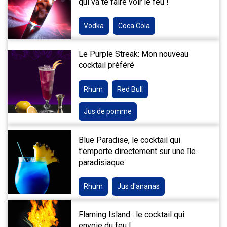
qui va te faire voir le feu !
Vodka
Coca Cola
Le Purple Streak: Mon nouveau
cocktail préféré
Rhum
Red Bull
Jus de pomme
Blue Paradise, le cocktail qui
t'emporte directement sur une île
paradisiaque
Rhum
Jus d'ananas
Flaming Island : le cocktail qui
envoie du feu !