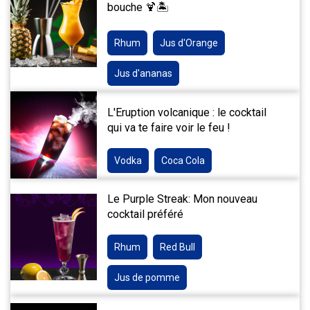
bouche 🍹🏝️
Rhum
Jus d'Orange
Jus d'ananas
L'Eruption volcanique : le cocktail
qui va te faire voir le feu !
Vodka
Coca Cola
Le Purple Streak: Mon nouveau
cocktail préféré
Rhum
Red Bull
Jus de pomme