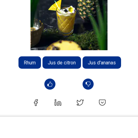
Rhum
Jus de citron
Jus d'ananas