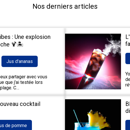
Nos derniers articles
ïbes : Une explosion
L
fa
che 🍹🏝️
Jus d'ananas
Yo
 veux partager avec vous
de
e que j'ai testée lors
ré
 plage. C…
nouveau cocktail
B
d
us de pomme