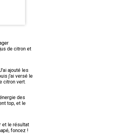
ager 
us de citron et 
'ai ajouté les 
is j'ai versé le 
 citron vert.
'énergie des 
t top, et le 
t le résultat 
napé, foncez !