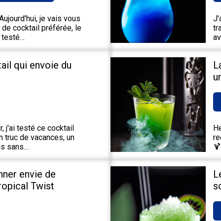
ujourd'hui, je vais vous
J'
de cocktail préférée, le
tr
 testé…
av
tail qui envoie du
L
u
 j'ai testé ce cocktail
He
un truc de vacances, un
re
ais sans…
🍹
nner envie de
L
Tropical Twist
s