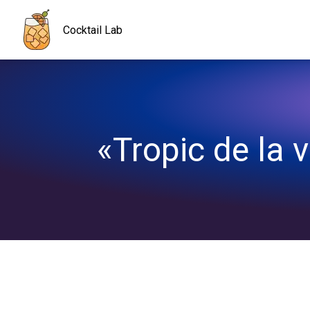
Navigated to «Tropic de la vie» : un cocktail qui donne la pêche !
Cocktail Lab
«Tropic de la v