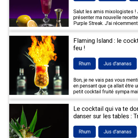
Salut les amis mixologistes ! A
présenter ma nouvelle recette 
Purple Streak. J'ai récemment
Flaming Island : le cock
feu !
Rhum
Jus d'ananas
Bon, je ne vais pas vous mentir,
en pensant que ça allait être 
petit cocktail fruité sympa m
Le cocktail qui va te do
danser sur les tables : 
Rhum
Jus d'ananas