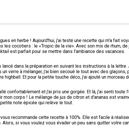
gues en herbe ! Aujourd'hui, j'ai testé une recette qui m'a fait voy
 les cocotiers : le «Tropic de la vie». Avec son mix de rhum, de j
ktail est parfait pour se mettre dans l'ambiance des vacances.
 lancé dans la préparation en suivant les instructions à la lettre. J
 un verre à mélanger, j'ai bien secoué le tout avec des glaçons, pu
e highball. Et pour la petite touche déco, j'ai ajouté un morceau de
lé confortablement et j'ai pris une gorgée. Et là, j'ai senti toute l
r mon corps ! Le mélange de jus de citron et d'ananas est vraimen
petite note épicée qui relève le tout.
vous recommande cette recette à 100%. Elle est facile à réaliser e
. Alors, si vous voulez vous évader un peu sans quitter votre ca