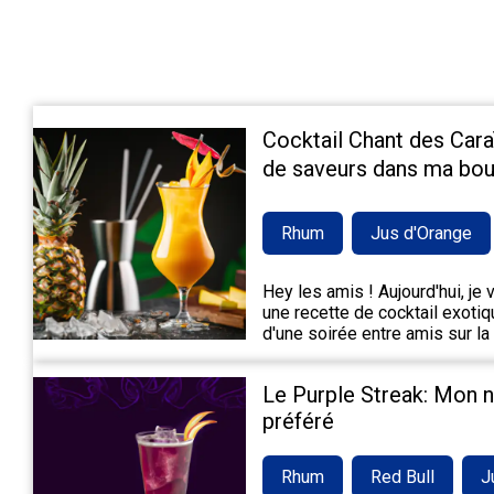
Cocktail Chant des Cara
de saveurs dans ma bou
Rhum
Jus d'Orange
Hey les amis ! Aujourd'hui, je
une recette de cocktail exotiqu
d'une soirée entre amis sur la
Le Purple Streak: Mon 
préféré
Rhum
Red Bull
J