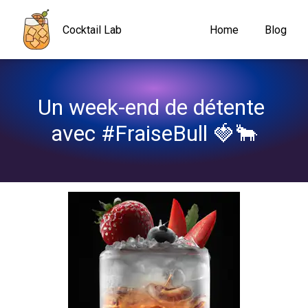
Navigated to Un week-end de détente avec #FraiseBull 🍓🐂
Cocktail Lab
Home
Blog
Un week-end de détente 
avec #FraiseBull 🍓🐂