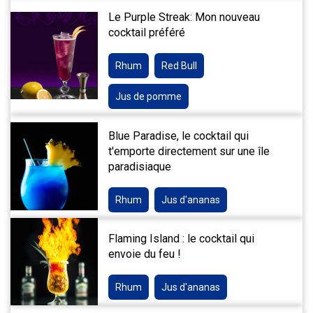
Le Purple Streak: Mon nouveau
cocktail préféré
Rhum
Red Bull
Jus de pomme
Blue Paradise, le cocktail qui
t'emporte directement sur une île
paradisiaque
Rhum
Jus d'ananas
Flaming Island : le cocktail qui
envoie du feu !
Rhum
Jus d'ananas