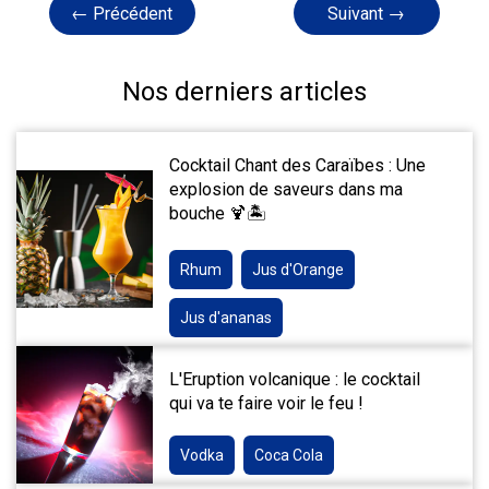
← Précédent
Suivant →
Nos derniers articles
Cocktail Chant des Caraïbes : Une
explosion de saveurs dans ma
bouche 🍹🏝️
Rhum
Jus d'Orange
Jus d'ananas
L'Eruption volcanique : le cocktail
qui va te faire voir le feu !
Vodka
Coca Cola